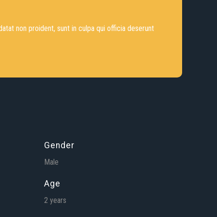
datat non proident, sunt in culpa qui officia deserunt
Gender
Male
Age
2 years