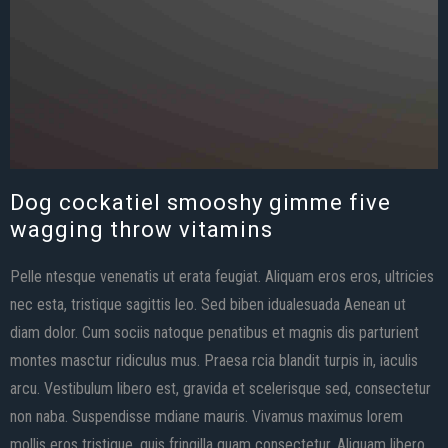
Dog cockatiel smooshy gimme five
wagging throw vitamins
Pelle ntesque venenatis ut erata feugiat. Aliquam eros eros, ultricies
nec esta, tristique sagittis leo. Sed biben idualesuada Aenean ut
diam dolor. Cum sociis natoque penatibus et magnis dis parturient
montes masctur ridiculus mus. Praesa rcia blandit turpis in, iaculis
arcu. Vestibulum libero est, gravida et scelerisque sed, consectetur
non naba. Suspendisse mdiane mauris. Vivamus maximus lorem
mollis eros tristique, quis fringilla quam consectetur. Aliquam libero