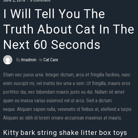
June 2, 2018
/
0 Comment
I Will Tell You The
Truth About Cat In The
Next 60 Seconds
By
Imadmin
- In
Cat Care
Etiam nec purus urna. Integer dictum, arcu et fringilla facilisis, nunc
enim suscipit mi, vel mattis leo urna a sem. Ut fringilla, mauris eros
porttitor dui, nec bibendum mauris justo eu dui. Nullam sit amet
quam eu massa varius euismod vel ut arcu. Sed a dictum
neque. Aliquam sapien nulla, venenatis id finibus at, eleifend a turpis.
Aliquam ac nibh id lorem ornare accumsan maximus at mauris.
Kitty bark string shake litter box toys