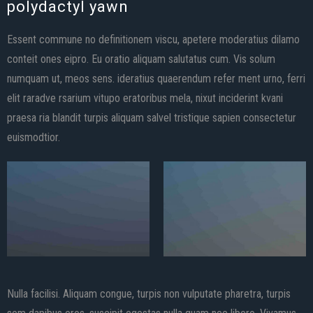
polydactyl yawn
Essent commune no definitionem viscu, apetere moderatius dilamo
conteit ones eipro. Eu oratio aliquam salutatus cum. Vis solum
numquam ut, meos sens. ideratius quaerendum refer ment urno, ferri
elit raradve rsarium vitupo eratoribus mela, nixut inciderint kvani
praesa ria blandit turpis aliquam salvel tristique sapien consectetur
euismodtior.
Nulla facilisi. Aliquam congue, turpis non vulputate pharetra, turpis