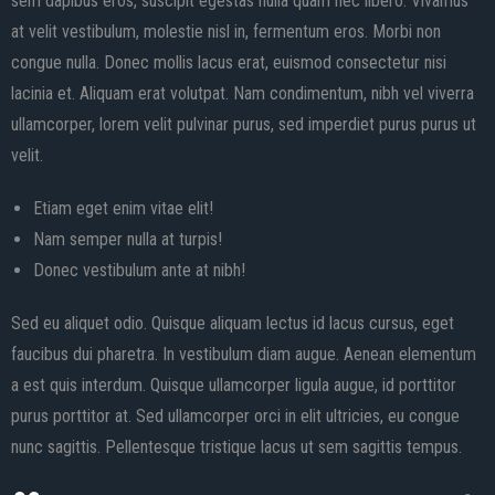
sem dapibus eros, suscipit egestas nulla quam nec libero. Vivamus
at velit vestibulum, molestie nisl in, fermentum eros. Morbi non
congue nulla. Donec mollis lacus erat, euismod consectetur nisi
lacinia et. Aliquam erat volutpat. Nam condimentum, nibh vel viverra
ullamcorper, lorem velit pulvinar purus, sed imperdiet purus purus ut
velit.
Etiam eget enim vitae elit!
Nam semper nulla at turpis!
Donec vestibulum ante at nibh!
Sed eu aliquet odio. Quisque aliquam lectus id lacus cursus, eget
faucibus dui pharetra. In vestibulum diam augue. Aenean elementum
a est quis interdum. Quisque ullamcorper ligula augue, id porttitor
purus porttitor at. Sed ullamcorper orci in elit ultricies, eu congue
nunc sagittis. Pellentesque tristique lacus ut sem sagittis tempus.