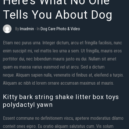
Here’s What No One
Tells You About Dog
By
Imadmin
- In
Dog Care
Photo & Video
Etiam nec purus urna. Integer dictum, arcu et fringilla facilisis, nunc
enim suscipit mi, vel mattis leo urna a sem. Ut fringilla, mauris eros
porttitor dui, nec bibendum mauris justo eu dui. Nullam sit amet
quam eu massa varius euismod vel ut arcu. Sed a dictum
neque. Aliquam sapien nulla, venenatis id finibus at, eleifend a turpis.
Aliquam ac nibh id lorem ornare accumsan maximus at mauris.
Kitty bark string shake litter box toys
polydactyl yawn
Essent commune no definitionem viscu, apetere moderatius dilamo
conteit ones eipro. Eu oratio aliquam salutatus cum. Vis solum